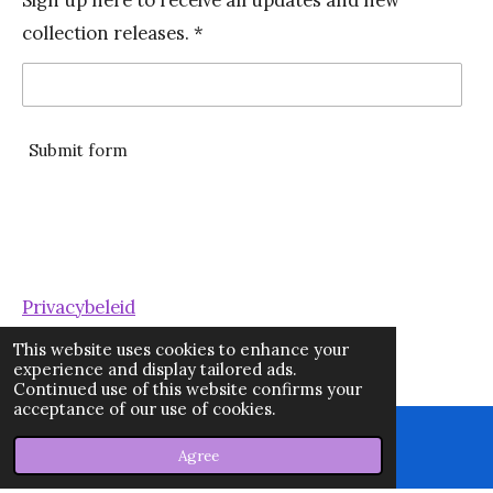
b
a
collection releases. *
o
g
o
r
k
a
m
Submit form
Privacybeleid
This website uses cookies to enhance your
experience and display tailored ads.
Continued use of this website confirms your
Algemene voorwaarden
acceptance of our use of cookies.
Agree
Email
Map
Disclaimer